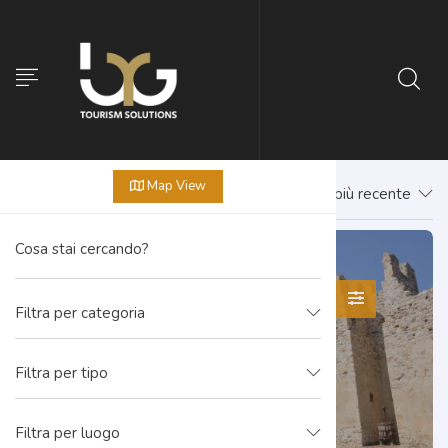
Map View
Prima il più recente
Filtra per categoria
Filtra per tipo
Filtra per luogo