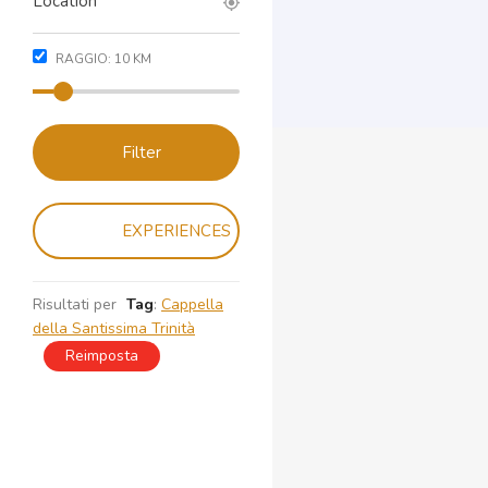
RAGGIO:
10
KM
Filter
EXPERIENCES
Risultati per
Tag
:
Cappella
della Santissima Trinità
Reimposta