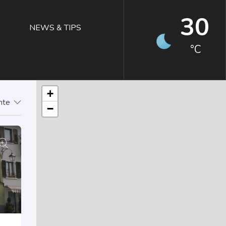
30
NEWS & TIPS
°C
+
ente
−